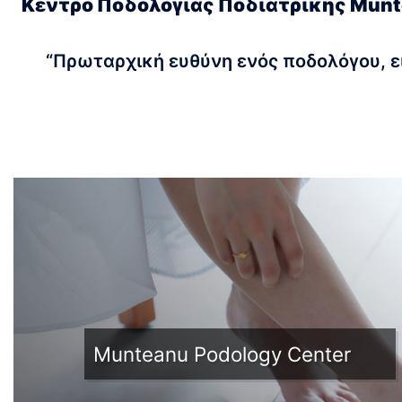
Kέντρο Ποδολογίας Ποδιατρικής Munte
“Πρωταρχική ευθύνη ενός ποδολόγου, εί
Munteanu Podology Center