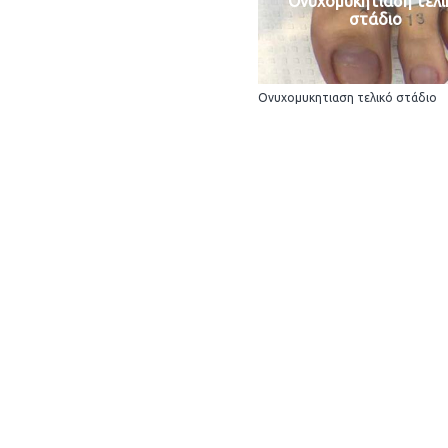
Ονυχομυκητιαση τελι
στάδιο
Ονυχομυκητιαση τελικό στάδιο