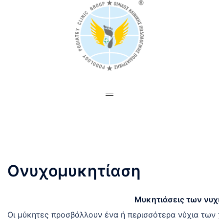
Skip
to
content
Ονυχομυκητίαση
Μυκητιάσεις των νυχ
Οι μύκητες προσβάλλουν ένα ή περισσότερα νύχια των 